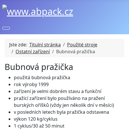
Jste zde:
Titulní stránka
Použité stroje
Ostatní zařízení
Bubnová pražička
Bubnová pražička
použitá bubnová pražička
rok výroby 1999
zařízení je velmi dobrém stavu a funkční
pražicí zařízení bylo používáno na pražení
burských oříšků (vždy jen několik dní v měsíci)
v posledních letech byla pražička odstavena
výkon 120 kg/cyklus
1 cyklus/30 až 50 minut