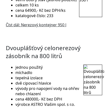
celkem 10 ks
cena 64900,- Kč bez DPH/ks
katalogové číslo: 233
Číst dál: Nerezový kontejner 950 l
Dvouplášťový celonerezový
zásobník na 800 litrů
jednou použitý
míchadlo
tepelná izolace
dvě cipovací hlavice
vývody pro napojení vody na ohřev
nebo chlazení
cena 480000,- Kč bez DPH
výrobce ASTRO Vlašim spol. s r.o.