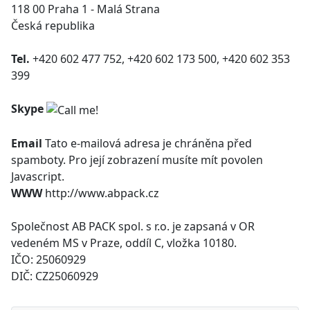
118 00 Praha 1 - Malá Strana
Česká republika
Tel.
+420 602 477 752, +420 602 173 500, +420 602 353
399
Skype
Email
Tato e-mailová adresa je chráněna před
spamboty. Pro její zobrazení musíte mít povolen
Javascript.
WWW
http://www.abpack.cz
Společnost AB PACK spol. s r.o. je zapsaná v OR
vedeném MS v Praze, oddíl C, vložka 10180.
IČO: 25060929
DIČ: CZ25060929