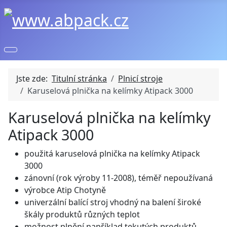
Jste zde:
Titulní stránka
Plnicí stroje
Karuselová plnička na kelímky Atipack 3000
Karuselová plnička na kelímky
Atipack 3000
použitá karuselová plnička na kelímky Atipack
3000
zánovní (rok výroby 11-2008), téměř nepoužívaná
výrobce Atip Chotyně
univerzální balící stroj vhodný na balení široké
škály produktů různých teplot
možnost plnění například tekutých produktů