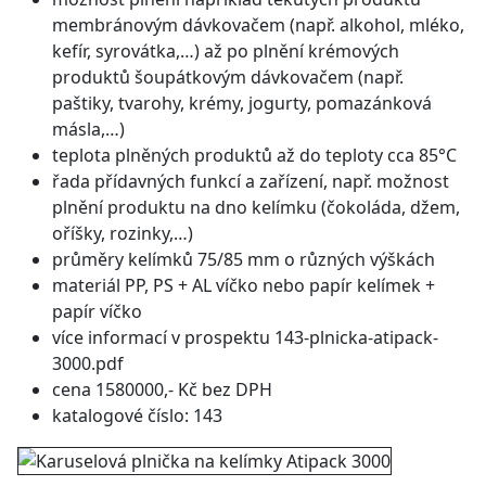
membránovým dávkovačem (např. alkohol, mléko,
kefír, syrovátka,…) až po plnění krémových
produktů šoupátkovým dávkovačem (např.
paštiky, tvarohy, krémy, jogurty, pomazánková
másla,…)
teplota plněných produktů až do teploty cca 85°C
řada přídavných funkcí a zařízení, např. možnost
plnění produktu na dno kelímku (čokoláda, džem,
oříšky, rozinky,…)
průměry kelímků 75/85 mm o různých výškách
materiál PP, PS + AL víčko nebo papír kelímek +
papír víčko
více informací v prospektu
143-plnicka-atipack-
3000.pdf
cena 1580000,- Kč bez DPH
katalogové číslo: 143